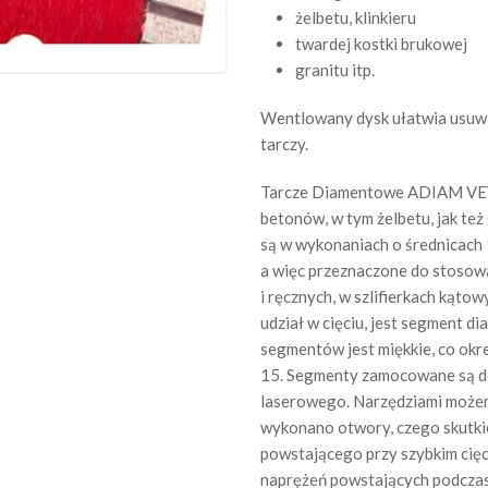
żelbetu, klinkieru
twardej kostki brukowej
granitu itp.
Wentlowany dysk ułatwia usuwan
tarczy.
Tarcze Diamentowe ADIAM VEYR
betonów, w tym żelbetu, jak też 
są w wykonaniach o średnicach 
a więc przeznaczone do stosowa
i ręcznych, w szlifierkach kątow
udział w cięciu, jest segment 
segmentów jest miękkie, co ok
15. Segmenty zamocowane są d
laserowego. Narzędziami możemy
wykonano otwory, czego skutki
powstającego przy szybkim cięc
naprężeń powstających podczas