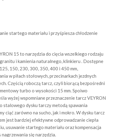
ie startego materiału i przyśpiesza chłodzenie
ON 15 to narzędzia do cięcia wszelkiego rodzaju
granitu i kamienia naturalnego, klinkieru . Dostępne
125, 150, 230, 300, 350, 400 i 450 mm,
nia w piłach stołowych, przecinarkach jezdnych
ych. Częścią roboczą tarcz, czyli biorącą bezpośredni
diamentowy turbo o wysokości 15 mm. Spoiwo
reśla wyżej wspomniane przeznaczenie tarcz VEYRON
o stalowego dysku tarczy metodą spawania
 ciąć zarówno na sucho, jak i mokro. W dysku tarcz
em jest bardziej efektywne odprowadzanie ciepła
iu, usuwanie startego materiału oraz kompensacja
 nagrzewania się narzędzia.