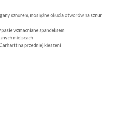
ągany sznurem, mosiężne okucia otworów na sznur
 w pasie wzmacniane spandeksem
znych miejscach
arhartt na przedniej kieszeni