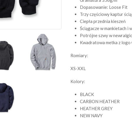
Gramatura 356g/m
Dopasowanie: Loose Fit
Trzy częściowy kaptur ści
Ciepła przednia kieszeń
Ściągacze w mankietach i
Potrójne szwy w newralgic
Kwadratowa metka z logo C
Romiary:
XS-XXL
Kolory:
BLACK
CARBON HEATHER
HEATHER GREY
NEW NAVY