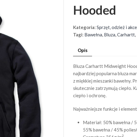
Hooded
Kategoria:
Sprzęt, odzież i ak
Tagi:
Bawełna
,
Bluza
,
Carhartt
,
Opis
Bluza Carhartt Midweight Hoode
najbardziej popularna bluza ma
z miękkiej mieszanki bawełny. 
skutecznie zatrzymują ciepło.
ciepło i ochronę.
Najważniejsze funkcje i element
Materiał: 50% bawełna / 5
55% bawełna / 45% poliest
2