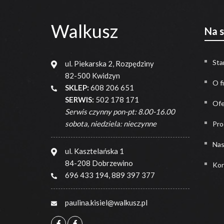
Walkusz
Na 
Sta
ul. Piekarska 2, Rozpędziny
82-500 Kwidzyn
O f
SKLEP:
608 206 651
SERWIS:
502 178 171
Ofe
Serwis czynny pon-pt: 8.00-16.00
sobota, niedziela: nieczynne
Pro
Nas
ul. Kasztelańska 1
84-208 Dobrzewino
Kon
696 433 194
,
889 397 377
paulina.kisiel@walkusz.pl