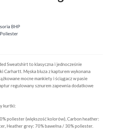
cesoria BHP
Poliester
d Sweatshirt to klasyczna i jednocześnie
rki Carhartt. Męska bluza z kapturem wykonana
Prążkowane mocne mankiety i ściągacz w pasie
 Kaptur regulowany sznurem zapewnia dodatkowe
y kurtki:
0% poliester (większość kolorów), Carbon heather:
er, Heather grey: 70% bawełna / 30% poliester.