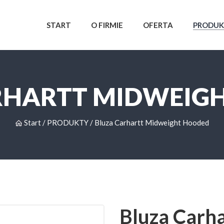
START
O FIRMIE
OFERTA
PRODU
RHARTT MIDWEIG
Start
/
PRODUKTY
/
Bluza Carhartt Midweight Hooded
Bluza Carh