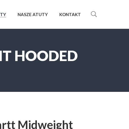
KTY
NASZE ATUTY
KONTAKT
HT HOODED
artt Midweight