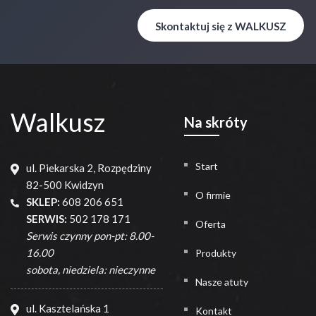
Skontaktuj się z WALKUSZ
Walkusz
Na skróty
Start
ul. Piekarska 2, Rozpędziny
82-500 Kwidzyn
O firmie
SKLEP:
608 206 651
SERWIS:
502 178 171
Oferta
Serwis czynny pon-pt: 8.00-
16.00
Produkty
sobota, niedziela: nieczynne
Nasze atuty
ul. Kasztelańska 1
Kontakt