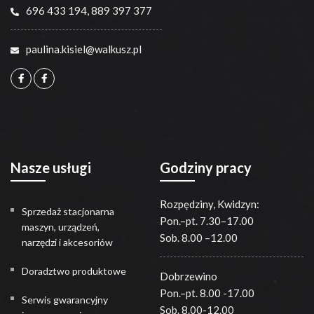
696 433 194
,
889 397 377
paulina.kisiel@walkusz.pl
Nasze usługi
Godziny pracy
Rozpędziny, Kwidzyn:
Sprzedaż stacjonarna
Pon.–pt. 7.30–17.00
maszyn, urządzeń,
Sob. 8.00 –12.00
narzędzi i akcesoriów
Doradztwo produktowe
Dobrzewino
Pon.–pt. 8.00 -17.00
Serwis gwarancyjny
Sob. 8.00-12.00