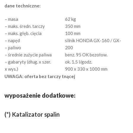
dane techniczne:
– masa
62 kg
– maks. średn. tarczy
350 mm
– maks. głęb. cięcia
100 mm
– napęd
silnik HONDA GX-160 / GX-
– paliwo
200
– średnie zużycie paliwa
benz. 95 OK bezołow.
– gabaryty (dług. x szer.
ok. 1,5 l/godz.
x wys.)
900 x 330 x 1000 mm
UWAGA: oferta bez tarczy tnącej
wyposażenie dodatkowe:
(*) Katalizator spalin