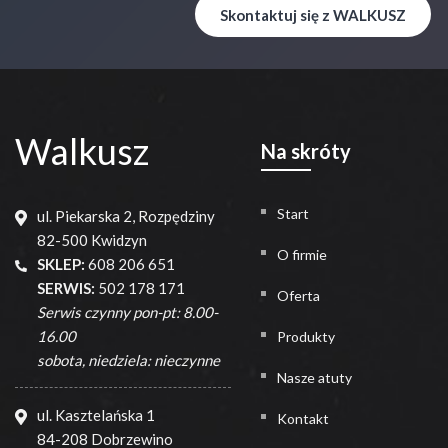
Skontaktuj się z WALKUSZ
Walkusz
Na skróty
Start
ul. Piekarska 2, Rozpędziny
82-500 Kwidzyn
O firmie
SKLEP:
608 206 651
SERWIS:
502 178 171
Oferta
Serwis czynny pon-pt: 8.00-
16.00
Produkty
sobota, niedziela: nieczynne
Nasze atuty
ul. Kasztelańska 1
Kontakt
84-208 Dobrzewino