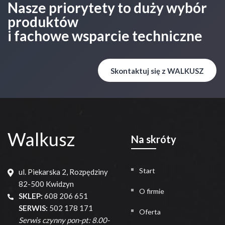
Nasze priorytety to duży wybór
produktów
i fachowe wsparcie techniczne
Skontaktuj się z WALKUSZ
Walkusz
Na skróty
Start
ul. Piekarska 2, Rozpędziny
82-500 Kwidzyn
O firmie
SKLEP:
608 206 651
SERWIS:
502 178 171
Oferta
Serwis czynny pon-pt: 8.00-