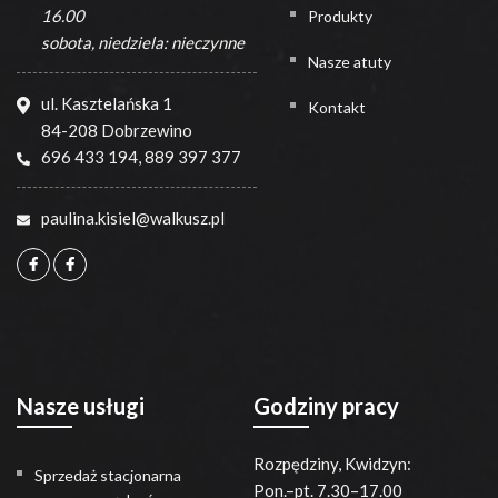
16.00
Produkty
sobota, niedziela: nieczynne
Nasze atuty
ul. Kasztelańska 1
Kontakt
84-208 Dobrzewino
696 433 194
,
889 397 377
paulina.kisiel@walkusz.pl
Nasze usługi
Godziny pracy
Rozpędziny, Kwidzyn:
Sprzedaż stacjonarna
Pon.–pt. 7.30–17.00