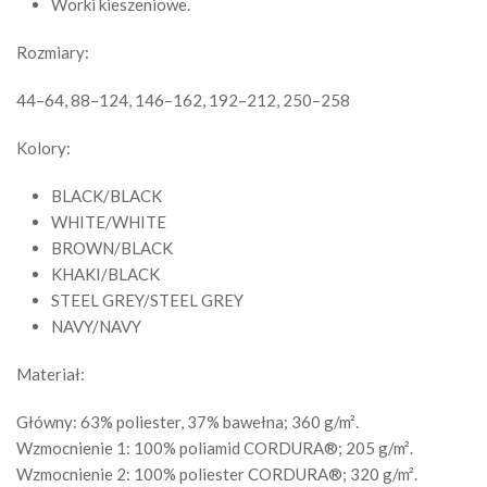
Worki kieszeniowe.
Rozmiary:
44–64, 88–124, 146–162, 192–212, 250–258
Kolory:
BLACK/BLACK
WHITE/WHITE
BROWN/BLACK
KHAKI/BLACK
STEEL GREY/STEEL GREY
NAVY/NAVY
Materiał:
Główny: 63% poliester, 37% bawełna; 360 g/m².
Wzmocnienie 1: 100% poliamid CORDURA®; 205 g/m².
Wzmocnienie 2: 100% poliester CORDURA®; 320 g/m².