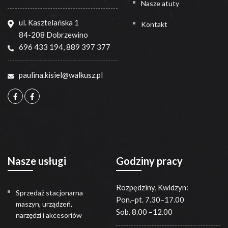
Nasze atuty
ul. Kasztelańska 1
Kontakt
84-208 Dobrzewino
696 433 194
,
889 397 377
paulina.kisiel@walkusz.pl
Nasze usługi
Godziny pracy
Rozpędziny, Kwidzyn:
Sprzedaż stacjonarna
Pon.–pt. 7.30–17.00
maszyn, urządzeń,
Sob. 8.00 –12.00
narzędzi i akcesoriów