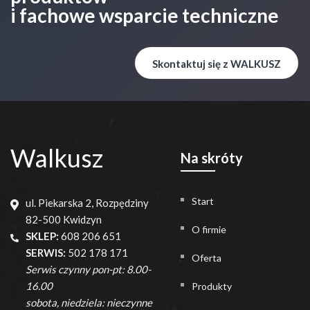
i fachowe wsparcie techniczne
Skontaktuj się z WALKUSZ
Walkusz
Na skróty
Start
ul. Piekarska 2, Rozpędziny
82-500 Kwidzyn
O firmie
SKLEP:
608 206 651
SERWIS:
502 178 171
Oferta
Serwis czynny pon-pt: 8.00-
16.00
Produkty
sobota, niedziela: nieczynne