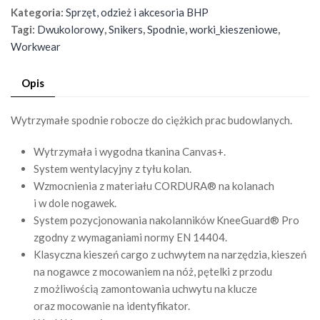
Kategoria:
Sprzęt, odzież i akcesoria BHP
Tagi:
Dwukolorowy
,
Snikers
,
Spodnie
,
worki_kieszeniowe
,
Workwear
Opis
Wytrzymałe spodnie robocze do ciężkich prac budowlanych.
Wytrzymała i wygodna tkanina Canvas+.
System wentylacyjny z tyłu kolan.
Wzmocnienia z materiału CORDURA® na kolanach
i w dole nogawek.
System pozycjonowania nakolanników KneeGuard® Pro
zgodny z wymaganiami normy EN 14404.
Klasyczna kieszeń cargo z uchwytem na narzędzia, kieszeń
na nogawce z mocowaniem na nóż, pętelki z przodu
z możliwością zamontowania uchwytu na klucze
oraz mocowanie na identyfikator.