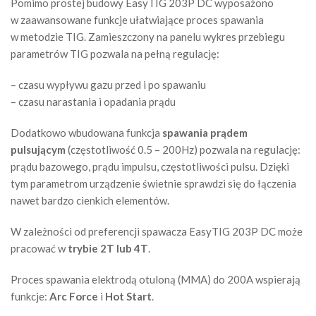
Pomimo prostej budowy EasyTIG 203P DC wyposażono
w zaawansowane funkcje ułatwiające proces spawania
w metodzie TIG. Zamieszczony na panelu wykres przebiegu
parametrów TIG pozwala na pełną regulację:
– czasu wypływu gazu przed i po spawaniu
– czasu narastania i opadania prądu
Dodatkowo wbudowana funkcja
spawania prądem
pulsującym
(częstotliwość 0.5 – 200Hz) pozwala na regulację:
prądu bazowego, prądu impulsu, częstotliwości pulsu. Dzięki
tym parametrom urządzenie świetnie sprawdzi się do łączenia
nawet bardzo cienkich elementów.
W zależności od preferencji spawacza EasyTIG 203P DC może
pracować w
trybie 2T lub 4T
.
Proces spawania elektrodą otuloną (MMA) do 200A wspierają
funkcje:
Arc Force
i
Hot Start
.