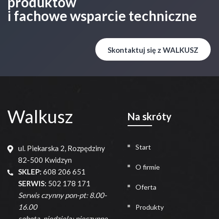
produktów
i fachowe wsparcie techniczne
Skontaktuj się z WALKUSZ
Walkusz
Na skróty
Start
ul. Piekarska 2, Rozpędziny
82-500 Kwidzyn
O firmie
SKLEP:
608 206 651
SERWIS:
502 178 171
Oferta
Serwis czynny pon-pt: 8.00-
16.00
Produkty
sobota, niedziela: nieczynne