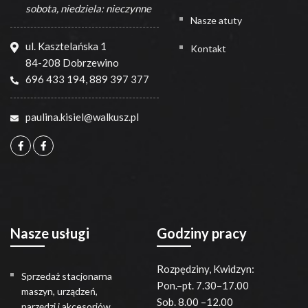
sobota, niedziela: nieczynne
Nasze atuty
ul. Kasztelańska 1
Kontakt
84-208 Dobrzewino
696 433 194
,
889 397 377
paulina.kisiel@walkusz.pl
Nasze usługi
Godziny pracy
Rozpędziny, Kwidzyn:
Sprzedaż stacjonarna
Pon.–pt. 7.30–17.00
maszyn, urządzeń,
Sob. 8.00 –12.00
narzędzi i akcesoriów