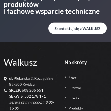
produktów
i fachowe wsparcie techniczne
Skontaktuj się z WALKUSZ
Walkusz
Na skróty
Start
ul. Piekarska 2, Rozpędziny
82-500 Kwidzyn
O firmie
SKLEP:
608 206 651
SERWIS:
502 178 171
Oferta
Serwis czynny pon-pt: 8.00-
16.00
Produkty